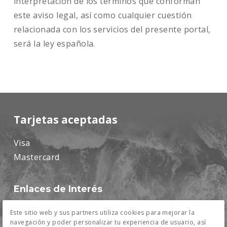
interpretación de los términos que conforman
este aviso legal, así como cualquier cuestión
relacionada con los servicios del presente portal,
será la ley española.
Tarjetas aceptadas
Visa
Mastercard
Enlaces de Interés
Condiciones Generales de Contratación
Este sitio web y sus partners utiliza cookies para mejorar la
Aviso Legal
navegación y poder personalizar tu experiencia de usuario, así